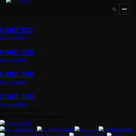
Przejdź
do
treści
CARD 100
↵
ESC
Czytaj dalej
CARD 200
Czytaj dalej
CARD 300
Czytaj dalej
CARD 400
Czytaj dalej
Łączy nas chemia
© 2022 All Rights Reserved
Polski
English
Русский
العربية
Українська
Deutsch (Sie)
Español