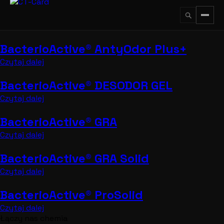
Przejdź
do
treści
BacterioActive® AntyOdor Plus+
↵
ESC
Czytaj dalej
BacterioActive® DESODOR GEL
Czytaj dalej
BacterioActive® GRA
Czytaj dalej
BacterioActive® GRA Solid
Czytaj dalej
BacterioActive® ProSolid
Czytaj dalej
Łączy nas chemia