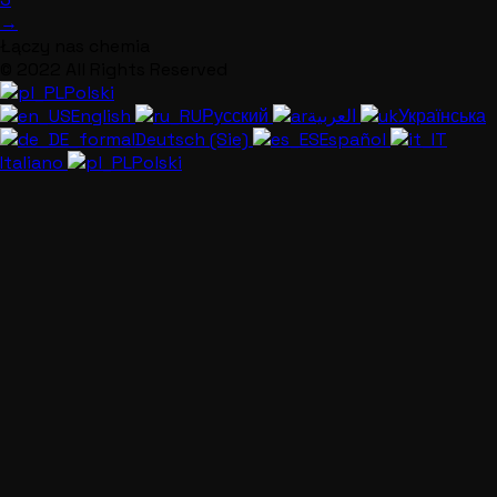
→
Łączy nas chemia
© 2022 All Rights Reserved
Polski
English
Русский
العربية
Українська
Deutsch (Sie)
Español
Italiano
Polski