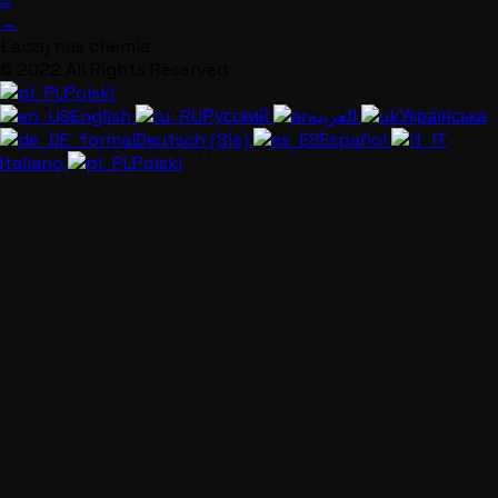
→
Łączy nas chemia
© 2022 All Rights Reserved
Polski
English
Русский
العربية
Українська
Deutsch (Sie)
Español
Italiano
Polski