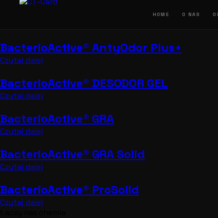
Przejdź
do
HOME
O NAS
O
treści
BacterioActive® AntyOdor Plus+
Czytaj dalej
BacterioActive® DESODOR GEL
Czytaj dalej
BacterioActive® GRA
Czytaj dalej
BacterioActive® GRA Solid
Czytaj dalej
BacterioActive® ProSolid
Czytaj dalej
Łączy nas chemia