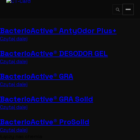
Przejdź
do
treści
BacterioActive® AntyOdor Plus+
↵
ESC
Czytaj dalej
BacterioActive® DESODOR GEL
Czytaj dalej
BacterioActive® GRA
Czytaj dalej
BacterioActive® GRA Solid
Czytaj dalej
BacterioActive® ProSolid
Czytaj dalej
Łączy nas chemia