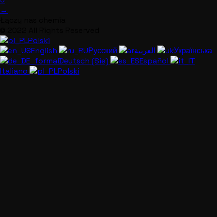
→
Łączy nas chemia
© 2022 All Rights Reserved
Polski
English
Русский
العربية
Українська
Deutsch (Sie)
Español
Italiano
Polski