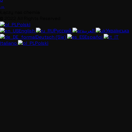
→
Łączy nas chemia
© 2022 All Rights Reserved
Polski
English
Русский
العربية
Українська
Deutsch (Sie)
Español
Italiano
Polski