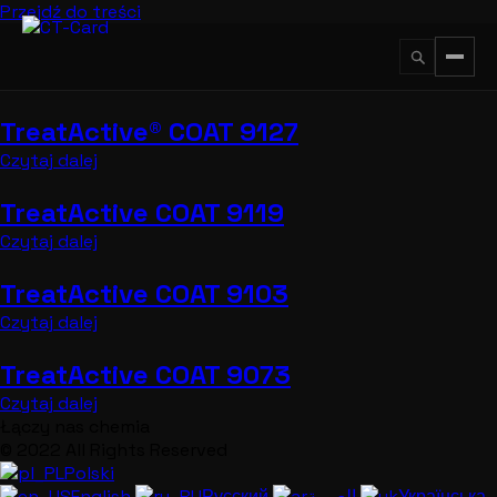
Przejdź do treści
TreatActive® COAT 9127
↵
ESC
Czytaj dalej
TreatActive COAT 9119
Czytaj dalej
TreatActive COAT 9103
Czytaj dalej
TreatActive COAT 9073
Czytaj dalej
Łączy nas chemia
© 2022 All Rights Reserved
Polski
English
Русский
العربية
Українська