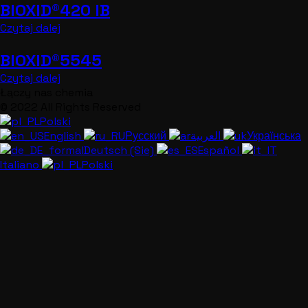
BIOXID®420 IB
Czytaj dalej
BIOXID®5545
Czytaj dalej
Łączy nas chemia
© 2022 All Rights Reserved
Polski
English
Русский
العربية
Українська
Deutsch (Sie)
Español
Italiano
Polski