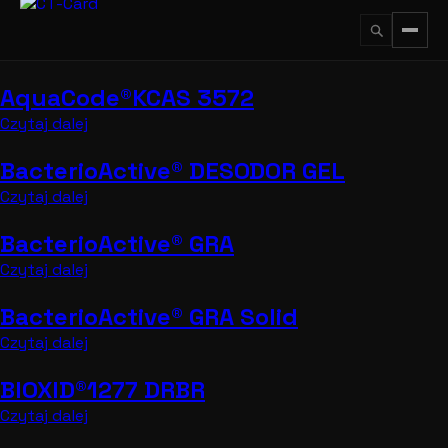
Przejdź
do
treści
AquaCode®KCAS 3572
↵
ESC
Czytaj dalej
BacterioActive® DESODOR GEL
Czytaj dalej
BacterioActive® GRA
Czytaj dalej
BacterioActive® GRA Solid
Czytaj dalej
BIOXID®1277 DRBR
Czytaj dalej