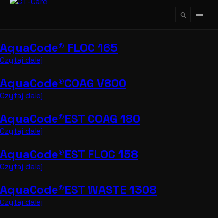
Przejdź
do
treści
AquaCode® FLOC 165
↵
ESC
Czytaj dalej
AquaCode®COAG V800
Czytaj dalej
AquaCode®EST COAG 180
Czytaj dalej
AquaCode®EST FLOC 158
Czytaj dalej
AquaCode®EST WASTE 1308
Czytaj dalej