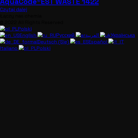
AquaCode®EST WASTE 1422
Czytaj dalej
Łączy nas chemia
© 2022 All Rights Reserved
Polski
English
Русский
العربية
Українська
Deutsch (Sie)
Español
Italiano
Polski