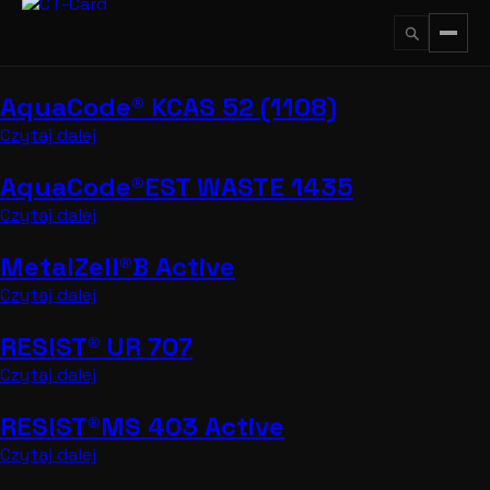
Przejdź
do
treści
AquaCode® KCAS 52 (1108)
↵
ESC
Czytaj dalej
AquaCode®EST WASTE 1435
Czytaj dalej
MetalZell®B Active
Czytaj dalej
RESIST® UR 707
Czytaj dalej
RESIST®MS 403 Active
Czytaj dalej