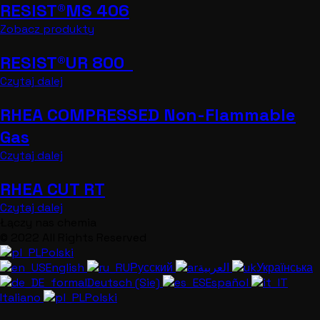
RESIST®MS 406
Zobacz produkty
RESIST®UR 800
Czytaj dalej
RHEA COMPRESSED Non-Flammable
Gas
Czytaj dalej
RHEA CUT RT
Czytaj dalej
Łączy nas chemia
© 2022 All Rights Reserved
Polski
English
Русский
العربية
Українська
Deutsch (Sie)
Español
Italiano
Polski