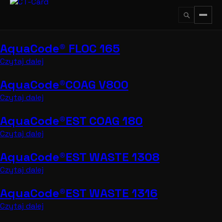
Przejdź
do
treści
AquaCode® FLOC 165
↵
ESC
Czytaj dalej
AquaCode®COAG V800
Czytaj dalej
AquaCode®EST COAG 180
Czytaj dalej
AquaCode®EST WASTE 1308
Czytaj dalej
AquaCode®EST WASTE 1316
Czytaj dalej