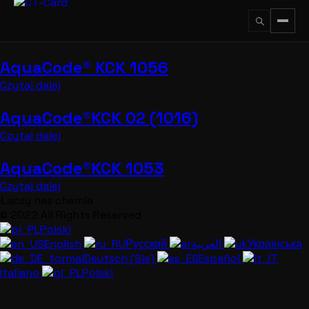
Przejdź
do
treści
AquaCode® KCK 1056
↵
ESC
Czytaj dalej
AquaCode®KCK 02 (1016)
Czytaj dalej
AquaCode®KCK 1053
Czytaj dalej
Łączy nas chemia
© 2022 All Rights Reserved
Polski
English
Русский
العربية
Українська
Deutsch (Sie)
Español
Italiano
Polski