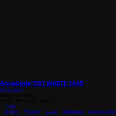
AquaCode®EST WASTE 1435
Czytaj dalej
Łączy nas chemia
© 2022 All Rights Reserved
Polski
English
Русский
العربية
Українська
Deutsch (Sie)
Español
Italiano
Polski