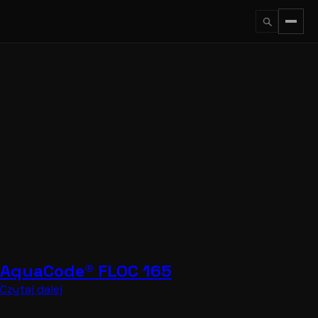
Przejdź
do
treści
↵
ESC
AquaCode® FLOC 165
Czytaj dalej