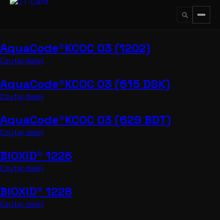
Przejdź
do
treści
AquaCode®KCOC 03 (1202)
↵
ESC
Czytaj dalej
AquaCode®KCOC 03 (615 DSK)
Czytaj dalej
AquaCode®KCOC 03 (629 BDT)
Czytaj dalej
BIOXID® 1226
Czytaj dalej
BIOXID® 1228
Czytaj dalej