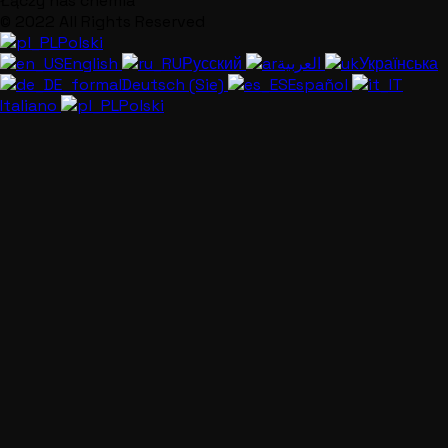
Łączy nas chemia
© 2022 All Rights Reserved
Polski
English
Русский
العربية
Українська
Deutsch (Sie)
Español
Italiano
Polski