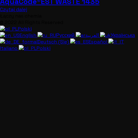
AquaCode®EST WASTE 1435
Czytaj dalej
Łączy nas chemia
© 2022 All Rights Reserved
Polski
English
Русский
العربية
Українська
Deutsch (Sie)
Español
Italiano
Polski