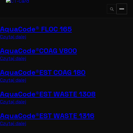
Przejdź
do
treści
AquaCode® FLOC 165
↵
ESC
Czytaj dalej
AquaCode®COAG V800
Czytaj dalej
AquaCode®EST COAG 180
Czytaj dalej
AquaCode®EST WASTE 1308
Czytaj dalej
AquaCode®EST WASTE 1316
Czytaj dalej