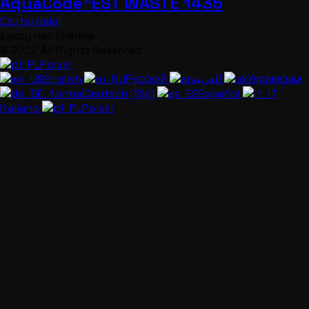
AquaCode®EST WASTE 1435
Czytaj dalej
Łączy nas chemia
© 2022 All Rights Reserved
Polski
English
Русский
العربية
Українська
Deutsch (Sie)
Español
Italiano
Polski