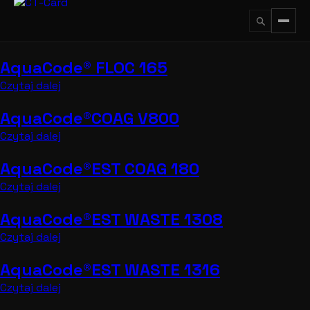
Przejdź
do
treści
AquaCode® FLOC 165
↵
ESC
Czytaj dalej
AquaCode®COAG V800
Czytaj dalej
AquaCode®EST COAG 180
Czytaj dalej
AquaCode®EST WASTE 1308
Czytaj dalej
AquaCode®EST WASTE 1316
Czytaj dalej