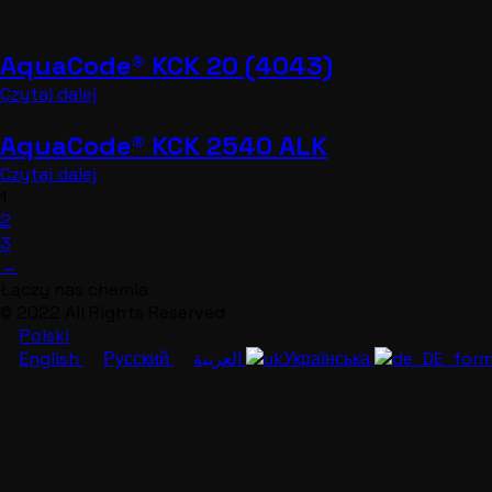
AquaCode® KCK 20 (4043)
Czytaj dalej
AquaCode® KCK 2540 ALK
Czytaj dalej
1
2
3
→
Łączy nas chemia
© 2022 All Rights Reserved
Polski
English
Русский
العربية
Українська