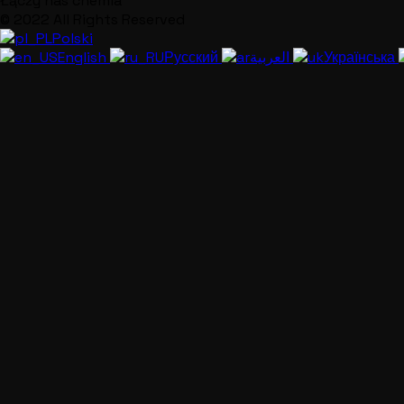
Łączy nas chemia
© 2022 All Rights Reserved
Polski
English
Русский
العربية
Українська