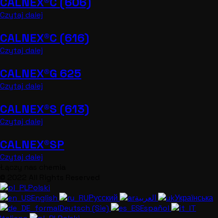
CALNEX®C (606)
Czytaj dalej
CALNEX®C (616)
Czytaj dalej
CALNEX®G 625
Czytaj dalej
CALNEX®S (613)
Czytaj dalej
CALNEX®SP
Czytaj dalej
Łączy nas chemia
© 2022 All Rights Reserved
Polski
English
Русский
العربية
Українська
Deutsch (Sie)
Español