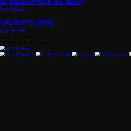
AquaCode®KCK 45(1066)
Czytaj dalej
CALNEX®S (613)
Czytaj dalej
Łączy nas chemia
© 2022 All Rights Reserved
Polski
English
Русский
العربية
Українська