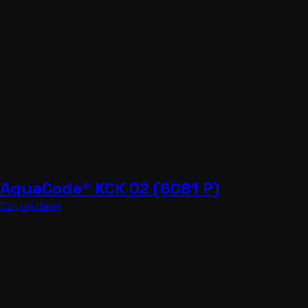
AquaCode® KCK 02 (6081 S)
Czytaj dalej
AquaCode® KCK 02 (663 VIT)
Czytaj dalej