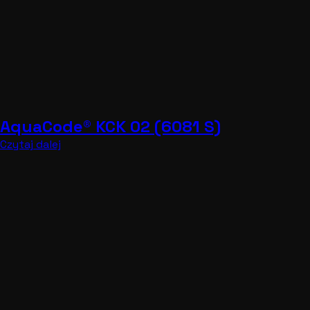
AquaCode® KCK 02 (663 VITK)
Czytaj dalej
1
2
3
4