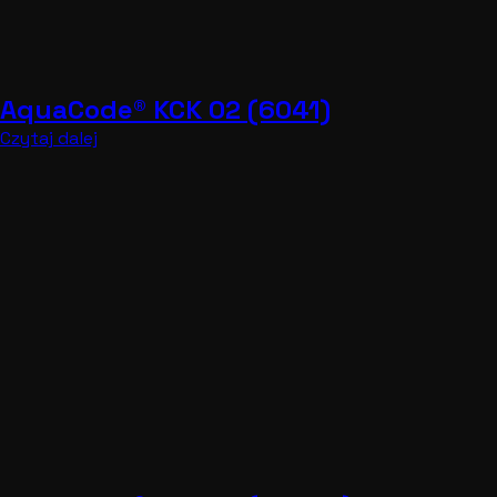
AquaCode® KCK 02 (6081 KS)
Czytaj dalej