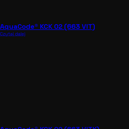
5
6
7
→
Łączy nas chemia
© 2022 All Rights Reserved
Polski
English
Русский
العربية
Українська
Deutsch (Sie)
Español
Italiano
Polski