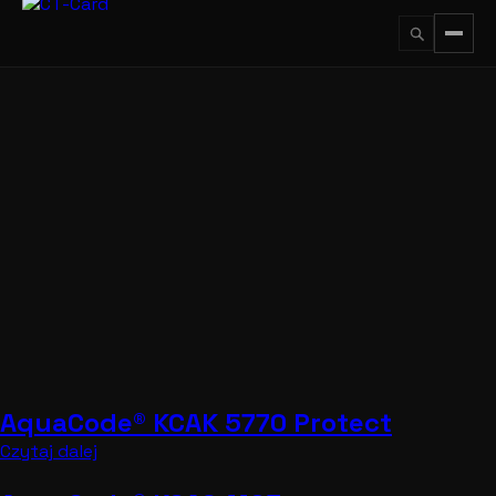
Przejdź
do
treści
↵
ESC
AquaCode® KCAK 5770 Protect
Czytaj dalej